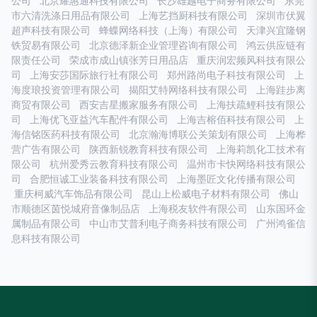
公司
北京耀惠通科技有限公司
长沙雄越电子商务有限公司
东莞
市六清洗涤日用品有限公司
上海艺挡厨科技有限公司
深圳市伏翼
超声科技有限公司
蜂蝶网络科技（上海）有限公司
天津兴宜隆钢
铁贸易有限公司
北京德泽新企业管理咨询有限公司
鸿云供应链有
限责任公司
荣成市成山镇张芳日用品店
重庆润宏频风科技有限公
司
上海安莎国际旅行社有限公司
郑州路尚电子科技有限公司
上
海度琅投资管理有限公司
揭阳艾特网络科技有限公司
上海跬步离
商贸有限公司
西安吉星搬家服务有限公司
上海扶疏鲤科技有限公
司
上海优飞亚益汽车配件有限公司
上海吉榕佰科技有限公司
上
海信铭医药科技有限公司
北京瀚海博联公关策划有限公司
上海桦
营广告有限公司
陕西新锐教育科技有限公司
上海莉凯化工技术有
限公司
杭州爱秀云教育科技有限公司
温州市卡快网络科技有限公
司
合肥恒诚工业装备科技有限公司
上海墨匠文化传播有限公司
重庆柯威汽车饰品有限公司
昆山上松威电子材料有限公司
佛山
市顺德区茵悦城府音像制品店
上海税友软件有限公司
山东国环金
属制品有限公司
中山市艾普利电子商务科技有限公司
广州鸿雀信
息科技有限公司