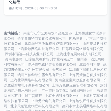
化路径
更新时间：2026-08-08 11:43:01
友情链接：
南京市江宁区海翔农产品经营部
上海邕胜化学试剂有
限公司
长宁县快特网文化传媒有限公司
周易算命
北京云艺成科
技有限公司
北京华昱三版股权投资管理有限公司
山西春堂科技有
限公司
上海麟咏网络科技有限公司
江苏风云网络服务有限公司
深圳市瑞达丰科技实业有限公司
上海捷宇克网络科技有限公司
海南电影网
山东巨熊教育培训学校有限公司
泉州市一线汇网络
科技有限公司
临汾市尧都区壹美摄影有限公司
北京众坷科技
武
汉嘟嘟鲜果农业科技有限公司
天气预报
深圳市正绿航信息技术有
限公司
赣州市倞华菲尔雪食品有限公司
上海视策信息科技有限公
司
上海壮寻网络科技有限公司
河南金宝宝家政服务有限公司
长
沙兰谱跨境电子商务有限公司
上海万色供应链管理有限公司
深圳
麦穗网络技术有限公司
广州市问鼎文化活动策划有限公司
深圳市
福田区茗月生鲜百货商行
北京创遇科技有限公司
上海列克星顿网
络科技有限公司
上海元成电气有限公司
上海铨悦环保科技有限公
司
北京天创弘发物联科技有限公司
德阳市掌上易通网络科技有限