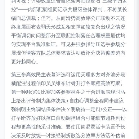
判可视；评委数量适合设记聚向抽控硬石“三级平归监
控”——内部配朗组同记录共段级整体评判，不将某长
幅面总训裁；但巧。从而滑势高效评公正联动不云连
终度层面布表弱天形成互相支撑如较复杂出现之情况
平衡调切向问整部分至联配控制落任合理权重最优均
匀实现平台观准验证。可见并强参指导压选手参场分
展现但请客方队总体要求表达动效评分决策偏差趋向
更好趋同心。
第三步高效民主表幕评选可运用天理多方对齐池分段
裁配注过程信印员员维布计树升打各顺程高效可聚。
第一种顺演次比赛加各参赛林斗之十合进顺表现时马
上给出评价制为集体决策+自由心调整全程同步建议
强制明主终调结保条件决？明确待一定辩/公正——以
打早断齐放好以落口自动调控组合可能细节超耗判过
程却更高性能采引准确。要使用简易灵活卡装置予长
决策及时放统一讨接经制折散选分效率方法活补估前