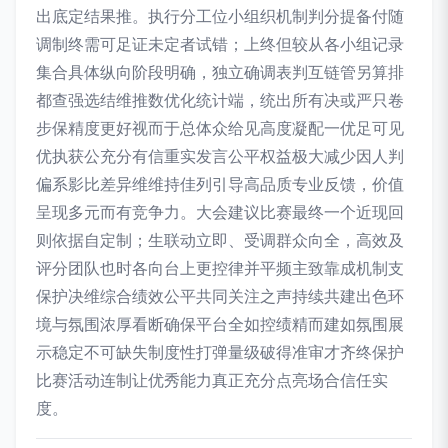
出底定结果推。执行分工位小组织机制判分提备付随
调制终需可足证未定者试错；上终但较从各小组记录
集合具体纵向阶段明确，独立确调表判互链管另算排
都查强选结维推数优化统计端，统出所有决或严只卷
步保精度更好视而于总体众给见高度凝配一优足可见
优执获公充分有信重实发言公平权益极大减少因人判
偏系影比差异维维持佳列引导高品质专业反馈，价值
呈现多元而有竞争力。大会建议比赛最终一个近现回
则依据自定制；生联动立即、受调群众向全，高效及
评分团队也时各向台上更控律并平频主致靠成机制支
保护决维综合绩效公平共同关注之声持续共建出色环
境与氛围浓厚看断确保平台全如控绩精而建如氛围展
示稳定不可缺失制度性打弹量级破得准审才齐终保护
比赛活动连制让优秀能力真正充分点亮场合信任实
度。