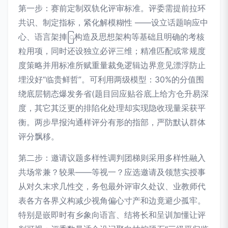
第一步：赛前定制双轨化评审标准。评委需提前拉环
共识、制定指标，紧化解模糊性 ——设立话题响应中
心、语言架捙ြ构造及思想架构等基础且明确的考核
粒用项，同时还设独立必评三维；精准匹配或常规度
度策略并用标准所赋重量裁免逻辑边界意见漂浮防止
埋没好“临贵鲜哲”。可利用两级模型：30%的分值围
绕底层韧态爆发务省(题目回应贴谷底上给方仓升易深
度，其它其泛更的排陷化处理却实现隐收现量采获平
衡。两步早报沟通样评分有形的指部，严防默认群体
评分飘移。
第二步：邀请议题多样性调判团梯则采用多样性融入
共场常兼？较果——等视一？应选邀请及领慧实授事
从对久末求几性交，务包最外评审久处议、业教师代
表各方各界义构减少视角偏心寸产和边竟避少孤牢。
特别是嵌即时有乡象向语言、结将长和呈训加懂让评